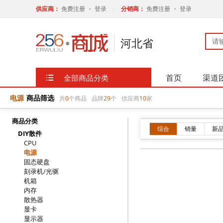
电源
商品筛选
共
0
个商品
品牌
29
个
供应商
10
家
商品分类
综合
销量
新
DIY散件
CPU
电源
固态硬盘
刻录机/光驱
机箱
内存
散热器
显卡
显示器