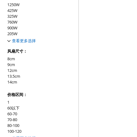
1250W
425W
325W
760W
900W
205W
475W
查看更多选择
525W
480W
风扇尺寸：
530W
8cm
150W
9cm
160W
12cm
305W
13.5cm
1300W
14cm
180W
200W
价格区间：
220W
1
230W
60以下
235W
60-70
240W
70-80
250W
80-100
260W
100-120
270W