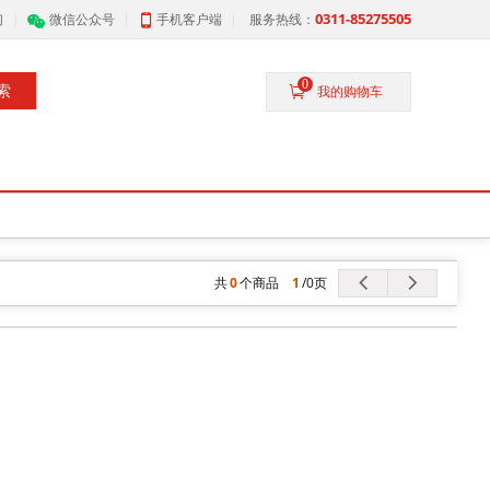
共
0
个商品
1
/
0
页