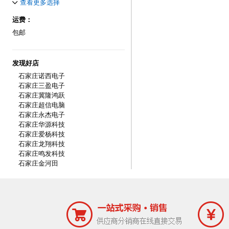
120-150
275W
查看更多选择
150-200
280w
200-300
运费：
285W
300-600
300W
包邮
600-1000
320W
1000以上
330W
350W
发现好店
380W
石家庄诺西电子
400W
石家庄三盈电子
420W
石家庄冀隆鸿跃
430W
石家庄超信电脑
450W
石家庄永杰电子
460W
石家庄华源科技
500W
石家庄爱杨科技
520W
石家庄龙翔科技
550W
石家庄鸣发科技
600W
石家庄金河田
620W
650W
700W
750W
800W
850W
1000W