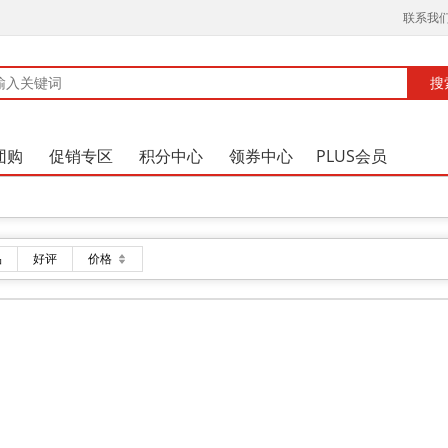
品
好评
价格